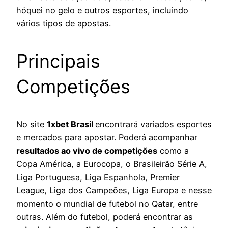
hóquei no gelo e outros esportes, incluindo
vários tipos de apostas.
Principais
Competições
No site
1xbet Brasil
encontrará variados esportes
e mercados para apostar. Poderá acompanhar
resultados ao vivo de competições
como a
Copa América, a Eurocopa, o Brasileirão Série A,
Liga Portuguesa, Liga Espanhola, Premier
League, Liga dos Campeões, Liga Europa e nesse
momento o mundial de futebol no Qatar, entre
outras. Além do futebol, poderá encontrar as