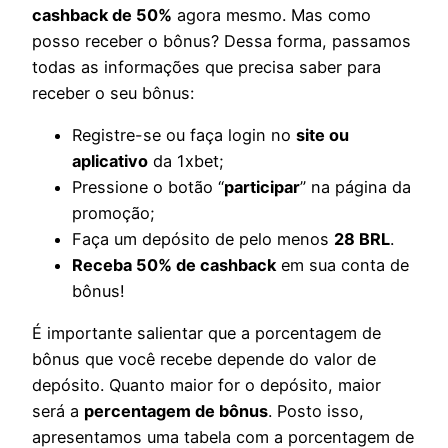
cashback de 50%
agora mesmo. Mas como
posso receber o bônus? Dessa forma, passamos
todas as informações que precisa saber para
receber o seu bônus:
Registre-se ou faça login no
site ou
aplicativo
da 1xbet;
Pressione o botão “
participar
” na página da
promoção;
Faça um depósito de pelo menos
28 BRL
.
Receba 50% de cashback
em sua conta de
bônus!
É importante salientar que a porcentagem de
bônus que você recebe depende do valor de
depósito. Quanto maior for o depósito, maior
será a
percentagem de bônus
. Posto isso,
apresentamos uma tabela com a porcentagem de