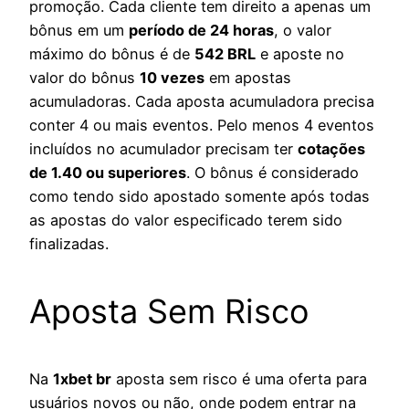
promoção. Cada cliente tem direito a apenas um
bônus em um
período de 24 horas
, o valor
máximo do bônus é de
542 BRL
e aposte no
valor do bônus
10 vezes
em apostas
acumuladoras. Cada aposta acumuladora precisa
conter 4 ou mais eventos. Pelo menos 4 eventos
incluídos no acumulador precisam ter
cotações
de 1.40 ou superiores
. O bônus é considerado
como tendo sido apostado somente após todas
as apostas do valor especificado terem sido
finalizadas.
Aposta Sem Risco
Na
1xbet br
aposta sem risco é uma oferta para
usuários novos ou não, onde podem entrar na