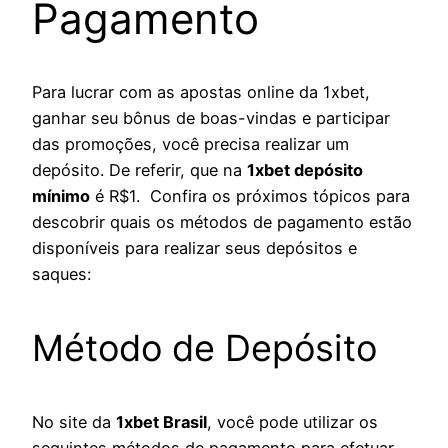
Pagamento
Para lucrar com as apostas online da 1xbet,
ganhar seu bônus de boas-vindas e participar
das promoções, você precisa realizar um
depósito. De referir, que na
1xbet depósito
mínimo
é R$1. Confira os próximos tópicos para
descobrir quais os métodos de pagamento estão
disponíveis para realizar seus depósitos e
saques:
Método de Depósito
No site da
1xbet Brasil
, você pode utilizar os