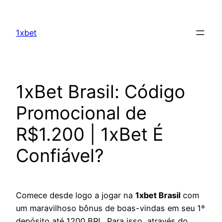
Pular
para
1xbet
o
conteúdo
1xBet Brasil: Código
Promocional de
R$1.200 | 1xBet É
Confiável?
Comece desde logo a jogar na
1xbet Brasil
com
um maravilhoso bônus de boas-vindas em seu 1º
depósito até 1200 BRL. Para isso, através do