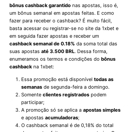
bônus cashback garantido
nas apostas, isso é,
um bônus semanal em apostas feitas. E como
fazer para receber o cashback? É muito fácil,
basta acessar ou registrar-se no site da 1xbet e
em seguida fazer apostas e receber um
cashback semanal de 0.18%
da soma total das
suas apostas
até 3.500 BRL
. Dessa forma,
enumeramos os termos e condições do
bônus
cashback
na 1xbet:
Essa promoção está disponível
todas as
semanas
de segunda-feira a domingo.
Somente
clientes registrados
podem
participar;
A promoção só se aplica a
apostas simples
e apostas
acumuladoras
;
O cashback semanal é de 0,18% do total