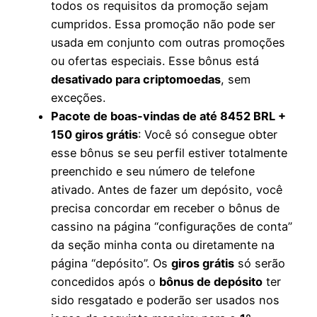
todos os requisitos da promoção sejam
cumpridos. Essa promoção não pode ser
usada em conjunto com outras promoções
ou ofertas especiais. Esse bônus está
desativado para criptomoedas
, sem
exceções.
Pacote de boas-vindas de até 8452 BRL +
150 giros grátis
: Você só consegue obter
esse bônus se seu perfil estiver totalmente
preenchido e seu número de telefone
ativado. Antes de fazer um depósito, você
precisa concordar em receber o bônus de
cassino na página “configurações de conta”
da seção minha conta ou diretamente na
página “depósito”. Os
giros grátis
só serão
concedidos após o
bônus de depósito
ter
sido resgatado e poderão ser usados nos