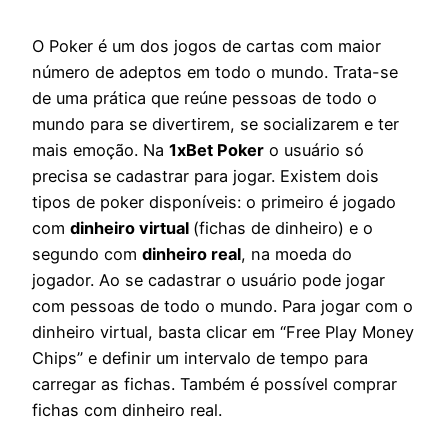
O Poker é um dos jogos de cartas com maior
número de adeptos em todo o mundo. Trata-se
de uma prática que reúne pessoas de todo o
mundo para se divertirem, se socializarem e ter
mais emoção. Na
1xBet Poker
o usuário só
precisa se cadastrar para jogar. Existem dois
tipos de poker disponíveis: o primeiro é jogado
com
dinheiro virtual
(fichas de dinheiro) e o
segundo com
dinheiro real
, na moeda do
jogador. Ao se cadastrar o usuário pode jogar
com pessoas de todo o mundo. Para jogar com o
dinheiro virtual, basta clicar em “Free Play Money
Chips” e definir um intervalo de tempo para
carregar as fichas. Também é possível comprar
fichas com dinheiro real.