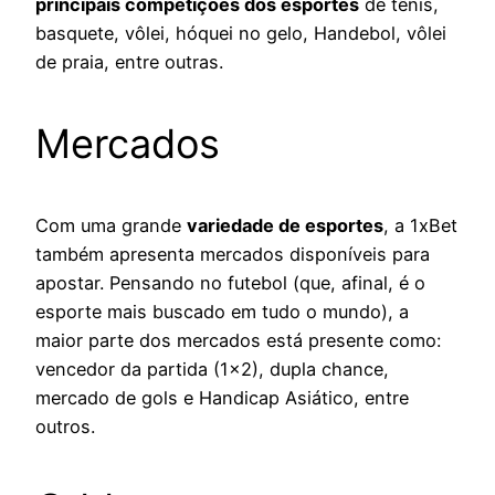
principais competições dos esportes
de tênis,
basquete, vôlei, hóquei no gelo, Handebol, vôlei
de praia, entre outras.
Mercados
Com uma grande
variedade de esportes
, a 1xBet
também apresenta mercados disponíveis para
apostar. Pensando no futebol (que, afinal, é o
esporte mais buscado em tudo o mundo), a
maior parte dos mercados está presente como:
vencedor da partida (1×2), dupla chance,
mercado de gols e Handicap Asiático, entre
outros.