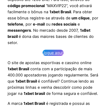
código promocional
“MAXVIP22”, você ativará
facilmente o bônus na
1xbet Brasil
. Para obter
esse bônus registre-se através de
um clique
, por
telefone
, por
e-mail
ou
redes sociais
e
messengers
. No mercado desde 2007,
1xBet
brazil
é dona das maiores bases de clientes do
setor.
Jogue aqui!
O site de apostas esportivas e cassino online
1xbet Brasil
conta com a participação de mais
400.000 apostadores jogando regularmente. Será
que
1xbet Brasil
é confiável? Continue lendo as
próximas linhas e venha descobrir como pode
jogar na
1xbet brasil
de forma segura e confiável.
A marca
1xbet Brasil
é registrada e possui as